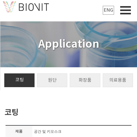
ENG
Application
코팅
원단
화장품
의료용품
코팅
제품
공간 및 키오스크