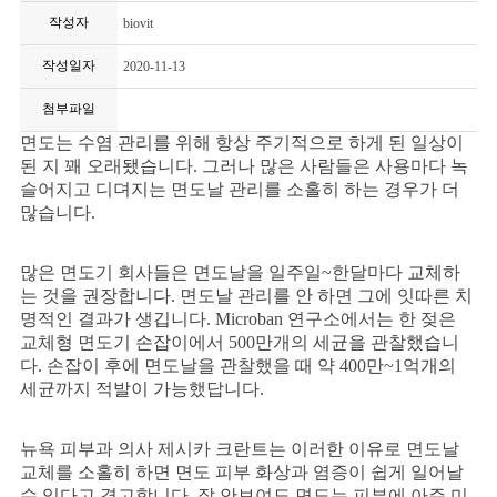
작성자
biovit
작성일자
2020-11-13
첨부파일
면도는 수염 관리를 위해 항상 주기적으로 하게 된 일상이
된 지 꽤 오래됐습니다
.
그러나 많은 사람들은 사용마다 녹
슬어지고 디뎌지는 면도날 관리를 소홀히 하는 경우가 더
많습니다
.
많은 면도기 회사들은 면도날을 일주일
~
한달마다 교체하
는 것을 권장합니다
.
면도날 관리를 안 하면 그에 잇따른 치
명적인 결과가 생깁니다
. Microban
연구소에서는 한 젖은
교체형 면도기 손잡이에서
500
만개의 세균을 관찰했습니
다
.
손잡이 후에 면도날을 관찰했을 때 약
400
만
~1
억개의
세균까지 적발이 가능했답니다
.
뉴욕 피부과 의사 제시카 크란트는 이러한 이유로 면도날
교체를 소홀히 하면 면도 피부 화상과 염증이 쉽게 일어날
수 있다고 경고합니다
.
잘 안보여도 면도는 피부에 아주 미